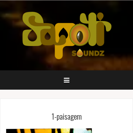
Pular
para
o
conteúdo
1-paisagem