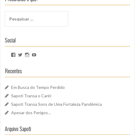
Pesquisar
por:
Social
Ver
Ver
Ver
Ver
perfil
perfil
perfil
perfil
de
de
de
de
SapotiSoundz
sapotisoundz
sapotisoundz
UCa9oEI4LWoyqRBk0qm5FDxQ
Recentes
no
no
no
no
Facebook
Twitter
Instagram
YouTube
Em Busca do Tempo Perdido
Sapoti Transa o Cariri
Sapoti Transa Sons de Uma Fortaleza Pandêmica
Apesar dos Perigos…
Arquivo Sapoti