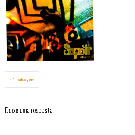
Navegação
1-paisagem
de
Post
Deixe uma resposta