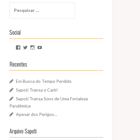
Pesquisar
por:
Social
Ver
Ver
Ver
Ver
perfil
perfil
perfil
perfil
de
de
de
de
SapotiSoundz
sapotisoundz
sapotisoundz
UCa9oEI4LWoyqRBk0qm5FDxQ
Recentes
no
no
no
no
Facebook
Twitter
Instagram
YouTube
Em Busca do Tempo Perdido
Sapoti Transa o Cariri
Sapoti Transa Sons de Uma Fortaleza
Pandêmica
Apesar dos Perigos…
Arquivo Sapoti