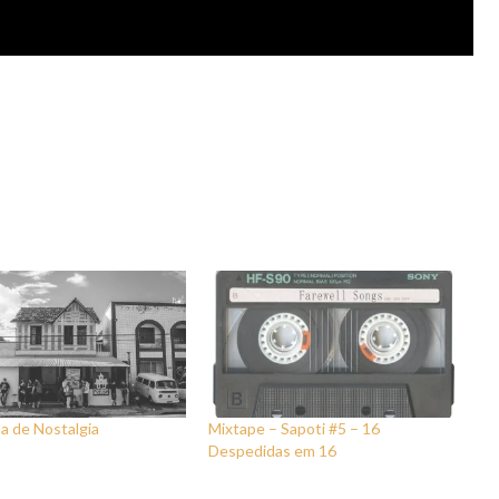
a de Nostalgia
Mixtape – Sapoti #5 – 16
Despedidas em 16