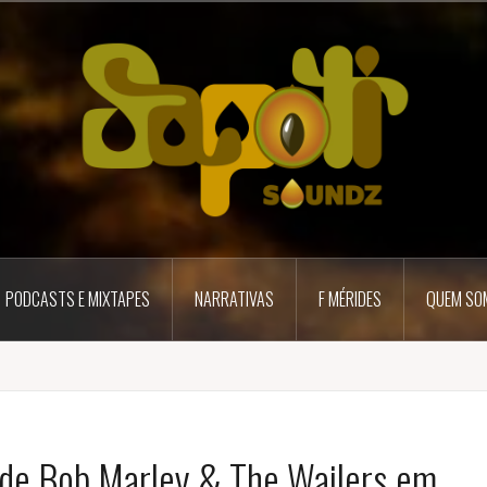
PODCASTS E MIXTAPES
NARRATIVAS
F MÉRIDES
QUEM SO
 de Bob Marley & The Wailers em