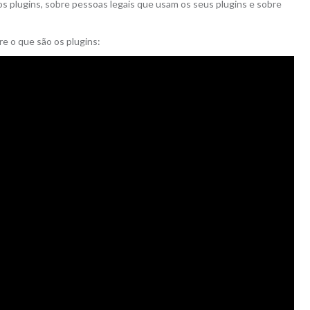
 plugins, sobre pessoas legais que usam os seus plugins e sobre
re o que são os plugins: