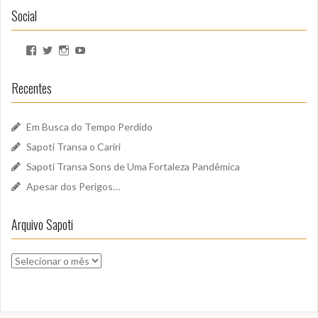
Social
Ver
Ver
Ver
Ver
perfil
perfil
perfil
perfil
de
de
de
de
SapotiSoundz
sapotisoundz
sapotisoundz
UCa9oEI4LWoyqRBk0qm5FDxQ
Recentes
no
no
no
no
Facebook
Twitter
Instagram
YouTube
Em Busca do Tempo Perdido
Sapoti Transa o Cariri
Sapoti Transa Sons de Uma Fortaleza Pandêmica
Apesar dos Perigos…
Arquivo Sapoti
Arquivo
Sapoti