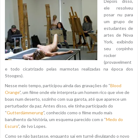
Depois disso,
ele resolveu
posar nu para
um grupo de
estudantes de
artes de Nova
York, exibindo
seu corpinho
rocker
(provavelment
e todo cicatrizado pelas marmotas realizadas na época dos
Stooges).
Nesse meio tempo, participou ainda das gravações do “
Blood
Orange
“, um filme onde ele interpreta um homem rico que vive de
boas num deserto, sozinho com sua garota, até que aparece um
perturbador da paz. Antes disso, ele tinha participado do
“
Gutterdämmerung
“, conhecido como o filme mudo mais
barulhento da história, um esquema parecido com o “
Medo do
Escuro
“, de Ivo Lopes.
Como se não bastasse, enquanto sai em turnê divulgando o novo