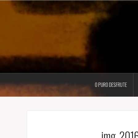
Pular
para
o
conteúdo
O PURO DESFRUTE
img_201