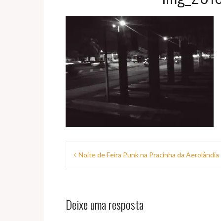
Navegação
Noite de Feira Punk na Pracinha da Aerolândia
de
Post
Deixe uma resposta