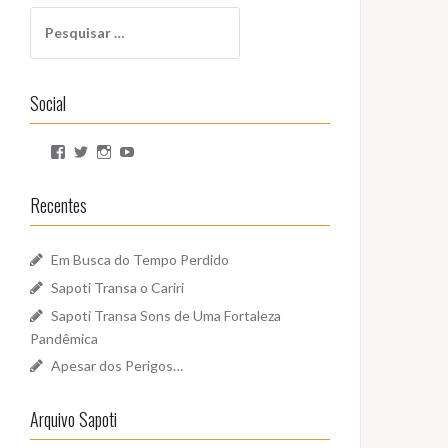
Pesquisar
por:
Social
Ver
Ver
Ver
Ver
perfil
perfil
perfil
perfil
de
de
de
de
SapotiSoundz
sapotisoundz
sapotisoundz
UCa9oEI4LWoyqRBk0qm5FDxQ
Recentes
no
no
no
no
Facebook
Twitter
Instagram
YouTube
Em Busca do Tempo Perdido
Sapoti Transa o Cariri
Sapoti Transa Sons de Uma Fortaleza
Pandêmica
Apesar dos Perigos…
Arquivo Sapoti