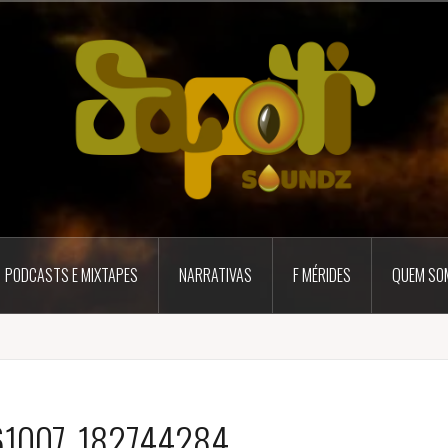
PODCASTS E MIXTAPES
NARRATIVAS
F MÉRIDES
QUEM SO
61007_182744284