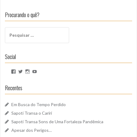
Procurando o quê?
Pesquisar
por:
Social
Ver
Ver
Ver
Ver
perfil
perfil
perfil
perfil
de
de
de
de
SapotiSoundz
sapotisoundz
sapotisoundz
UCa9oEI4LWoyqRBk0qm5FDxQ
Recentes
no
no
no
no
Facebook
Twitter
Instagram
YouTube
Em Busca do Tempo Perdido
Sapoti Transa o Cariri
Sapoti Transa Sons de Uma Fortaleza Pandêmica
Apesar dos Perigos…