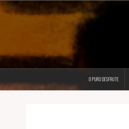
Pular
para
o
conteúdo
O PURO DESFRUTE