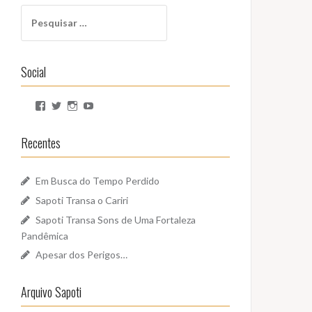
Pesquisar
por:
Social
Ver
Ver
Ver
Ver
perfil
perfil
perfil
perfil
de
de
de
de
SapotiSoundz
sapotisoundz
sapotisoundz
UCa9oEI4LWoyqRBk0qm5FDxQ
Recentes
no
no
no
no
Facebook
Twitter
Instagram
YouTube
Em Busca do Tempo Perdido
Sapoti Transa o Cariri
Sapoti Transa Sons de Uma Fortaleza
Pandêmica
Apesar dos Perigos…
Arquivo Sapoti