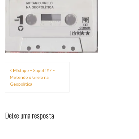
Navegação
Mixtape – Sapoti #7 –
de
Metendo o Grelo na
Post
Geopolítica
Deixe uma resposta