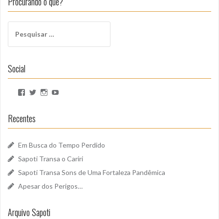
Procurando o quê?
Pesquisar
por:
Social
Ver
Ver
Ver
Ver
perfil
perfil
perfil
perfil
de
de
de
de
SapotiSoundz
sapotisoundz
sapotisoundz
UCa9oEI4LWoyqRBk0qm5FDxQ
Recentes
no
no
no
no
Facebook
Twitter
Instagram
YouTube
Em Busca do Tempo Perdido
Sapoti Transa o Cariri
Sapoti Transa Sons de Uma Fortaleza Pandêmica
Apesar dos Perigos…
Arquivo Sapoti