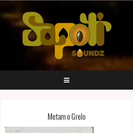
Pular
para
o
conteúdo
Metam o Grelo