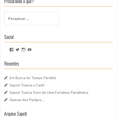
Procurando o quê?
Pesquisar
por:
Social
Ver
Ver
Ver
Ver
perfil
perfil
perfil
perfil
de
de
de
de
SapotiSoundz
sapotisoundz
sapotisoundz
UCa9oEI4LWoyqRBk0qm5FDxQ
Recentes
no
no
no
no
Facebook
Twitter
Instagram
YouTube
Em Busca do Tempo Perdido
Sapoti Transa o Cariri
Sapoti Transa Sons de Uma Fortaleza Pandêmica
Apesar dos Perigos…
Arquivo Sapoti