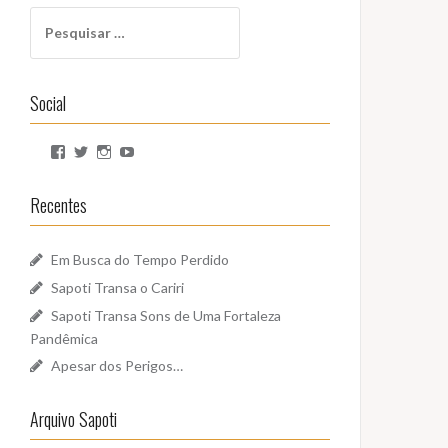
Pesquisar
por:
Social
Ver
Ver
Ver
Ver
perfil
perfil
perfil
perfil
de
de
de
de
SapotiSoundz
sapotisoundz
sapotisoundz
UCa9oEI4LWoyqRBk0qm5FDxQ
Recentes
no
no
no
no
Facebook
Twitter
Instagram
YouTube
Em Busca do Tempo Perdido
Sapoti Transa o Cariri
Sapoti Transa Sons de Uma Fortaleza
Pandêmica
Apesar dos Perigos…
Arquivo Sapoti