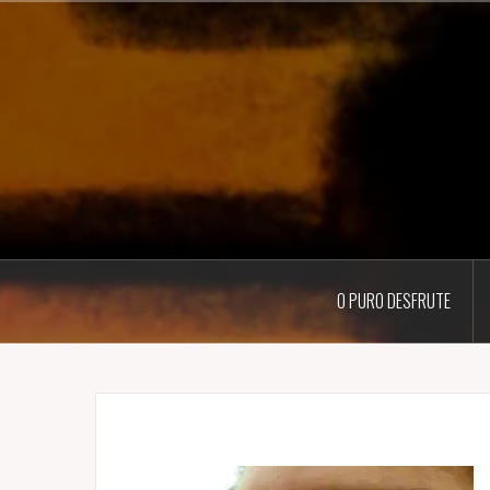
Pular
para
o
conteúdo
O PURO DESFRUTE