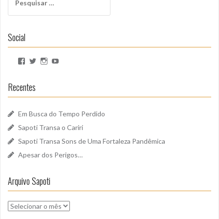
por:
Social
Ver
Ver
Ver
Ver
perfil
perfil
perfil
perfil
de
de
de
de
SapotiSoundz
sapotisoundz
sapotisoundz
UCa9oEI4LWoyqRBk0qm5FDxQ
Recentes
no
no
no
no
Facebook
Twitter
Instagram
YouTube
Em Busca do Tempo Perdido
Sapoti Transa o Cariri
Sapoti Transa Sons de Uma Fortaleza Pandêmica
Apesar dos Perigos…
Arquivo Sapoti
Arquivo
Sapoti