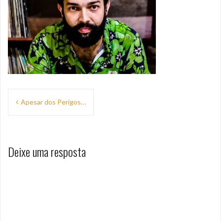
Navegação
Apesar dos Perigos…
de
Post
Deixe uma resposta