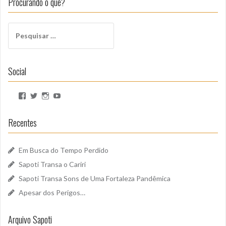
Procurando o quê?
Pesquisar
por:
Social
Ver
Ver
Ver
Ver
perfil
perfil
perfil
perfil
de
de
de
de
SapotiSoundz
sapotisoundz
sapotisoundz
UCa9oEI4LWoyqRBk0qm5FDxQ
Recentes
no
no
no
no
Facebook
Twitter
Instagram
YouTube
Em Busca do Tempo Perdido
Sapoti Transa o Cariri
Sapoti Transa Sons de Uma Fortaleza Pandêmica
Apesar dos Perigos…
Arquivo Sapoti