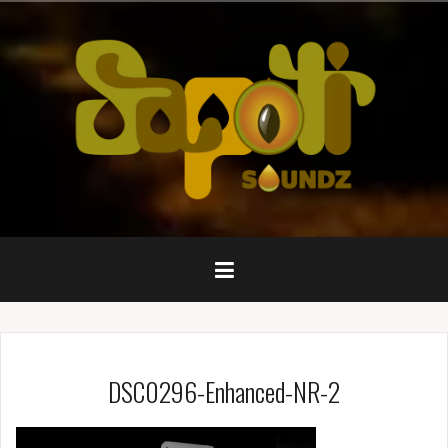
Pular
para
o
conteúdo
DSC0296-Enhanced-NR-2