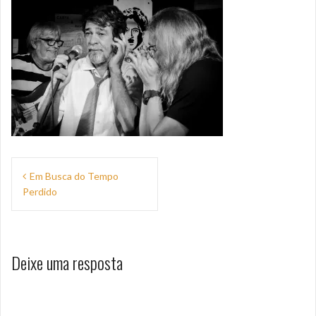
Navegação
Em Busca do Tempo
de
Perdido
Post
Deixe uma resposta