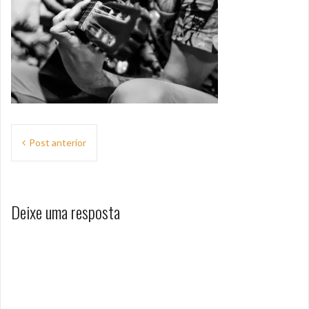
Navegação
Post anterior
de
Post
Deixe uma resposta