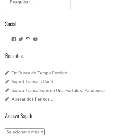
por:
Social
Ver
Ver
Ver
Ver
perfil
perfil
perfil
perfil
de
de
de
de
SapotiSoundz
sapotisoundz
sapotisoundz
UCa9oEI4LWoyqRBk0qm5FDxQ
Recentes
no
no
no
no
Facebook
Twitter
Instagram
YouTube
Em Busca do Tempo Perdido
Sapoti Transa o Cariri
Sapoti Transa Sons de Uma Fortaleza Pandêmica
Apesar dos Perigos…
Arquivo Sapoti
Arquivo
Sapoti