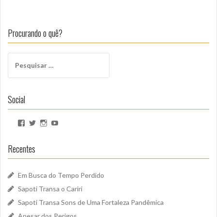
Procurando o quê?
Pesquisar
por:
Social
Ver
Ver
Ver
Ver
perfil
perfil
perfil
perfil
de
de
de
de
SapotiSoundz
sapotisoundz
sapotisoundz
UCa9oEI4LWoyqRBk0qm5FDxQ
Recentes
no
no
no
no
Facebook
Twitter
Instagram
YouTube
Em Busca do Tempo Perdido
Sapoti Transa o Cariri
Sapoti Transa Sons de Uma Fortaleza Pandêmica
Apesar dos Perigos…