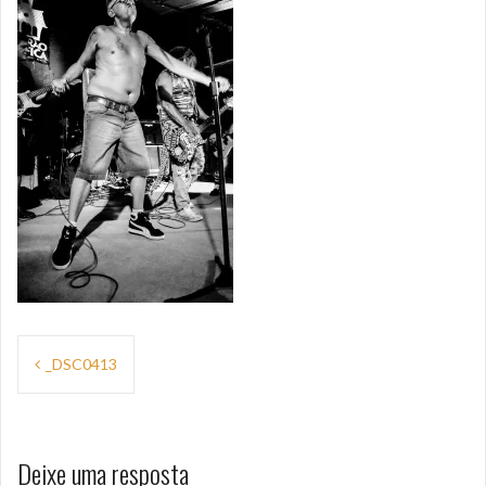
Navegação
_DSC0413
de
Post
Deixe uma resposta