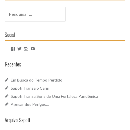
Pesquisar
por:
Social
Ver
Ver
Ver
Ver
perfil
perfil
perfil
perfil
de
de
de
de
SapotiSoundz
sapotisoundz
sapotisoundz
UCa9oEI4LWoyqRBk0qm5FDxQ
Recentes
no
no
no
no
Facebook
Twitter
Instagram
YouTube
Em Busca do Tempo Perdido
Sapoti Transa o Cariri
Sapoti Transa Sons de Uma Fortaleza Pandêmica
Apesar dos Perigos…
Arquivo Sapoti