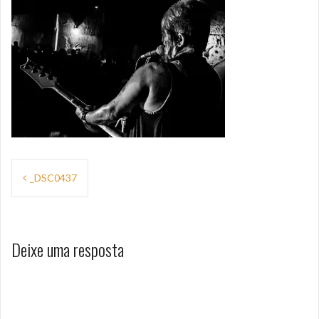
Navegação
_DSC0437
de
Post
Deixe uma resposta