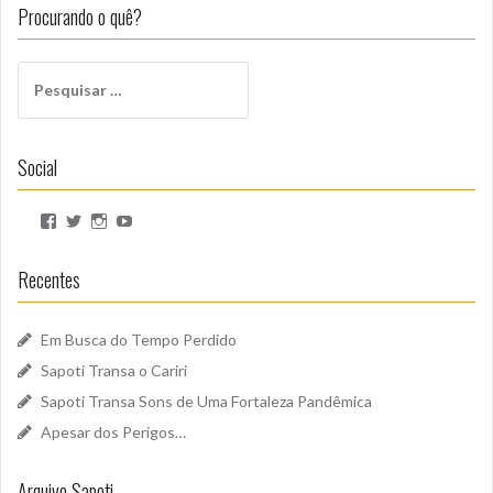
Procurando o quê?
Pesquisar
por:
Social
Ver
Ver
Ver
Ver
perfil
perfil
perfil
perfil
de
de
de
de
SapotiSoundz
sapotisoundz
sapotisoundz
UCa9oEI4LWoyqRBk0qm5FDxQ
Recentes
no
no
no
no
Facebook
Twitter
Instagram
YouTube
Em Busca do Tempo Perdido
Sapoti Transa o Cariri
Sapoti Transa Sons de Uma Fortaleza Pandêmica
Apesar dos Perigos…
Arquivo Sapoti