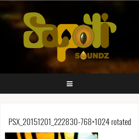
Pular
para
o
conteúdo
PSX_20151201_222830-768×1024 rotated