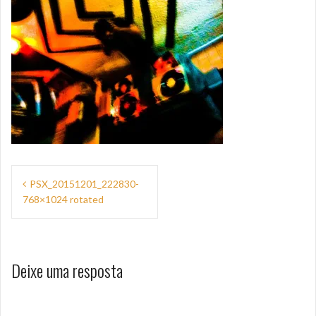
Navegação
PSX_20151201_222830-
de
768×1024 rotated
Post
Deixe uma resposta