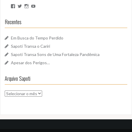
Ver
Ver
Ver
Ver
perfil
perfil
perfil
perfil
de
de
de
de
SapotiSoundz
sapotisoundz
sapotisoundz
UCa9oEI4LWoyqRBk0qm5FDxQ
Recentes
no
no
no
no
Facebook
Twitter
Instagram
YouTube
Em Busca do Tempo Perdido
Sapoti Transa o Cariri
Sapoti Transa Sons de Uma Fortaleza Pandêmica
Apesar dos Perigos…
Arquivo Sapoti
Arquivo
Sapoti