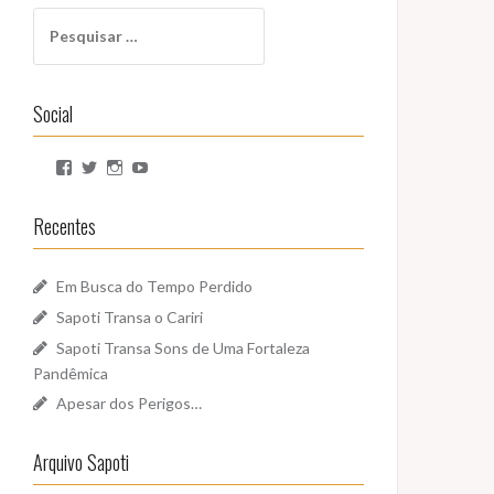
Pesquisar
por:
Social
Ver
Ver
Ver
Ver
perfil
perfil
perfil
perfil
de
de
de
de
SapotiSoundz
sapotisoundz
sapotisoundz
UCa9oEI4LWoyqRBk0qm5FDxQ
Recentes
no
no
no
no
Facebook
Twitter
Instagram
YouTube
Em Busca do Tempo Perdido
Sapoti Transa o Cariri
Sapoti Transa Sons de Uma Fortaleza
Pandêmica
Apesar dos Perigos…
Arquivo Sapoti