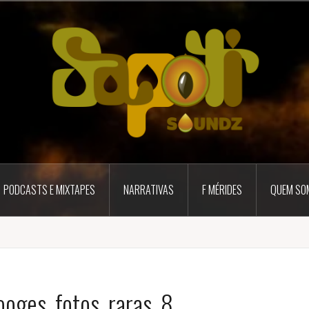
PODCASTS E MIXTAPES
NARRATIVAS
F MÉRIDES
QUEM SO
ooges_fotos_raras_8