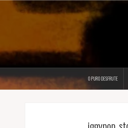
Pular
para
o
conteúdo
O PURO DESFRUTE
iggypop_st