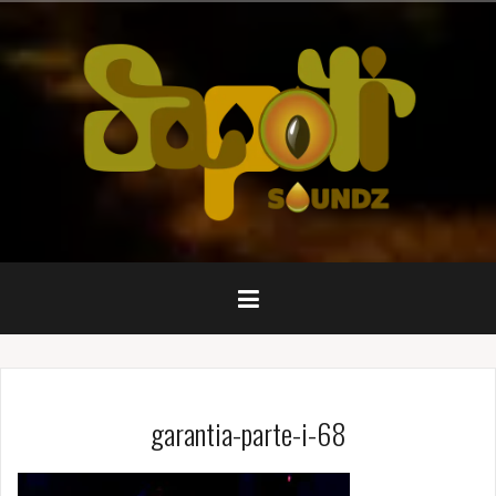
Pular
para
o
conteúdo
garantia-parte-i-68