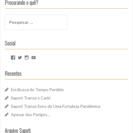
Procurando o quê?
Pesquisar
por:
Social
Ver
Ver
Ver
Ver
perfil
perfil
perfil
perfil
de
de
de
de
SapotiSoundz
sapotisoundz
sapotisoundz
UCa9oEI4LWoyqRBk0qm5FDxQ
Recentes
no
no
no
no
Facebook
Twitter
Instagram
YouTube
Em Busca do Tempo Perdido
Sapoti Transa o Cariri
Sapoti Transa Sons de Uma Fortaleza Pandêmica
Apesar dos Perigos…
Arquivo Sapoti