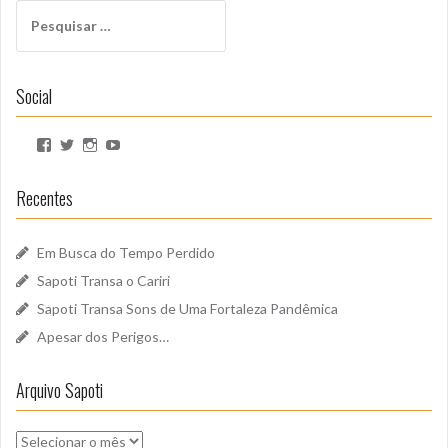
Pesquisar
por:
Social
Ver
Ver
Ver
Ver
perfil
perfil
perfil
perfil
de
de
de
de
SapotiSoundz
sapotisoundz
sapotisoundz
UCa9oEI4LWoyqRBk0qm5FDxQ
Recentes
no
no
no
no
Facebook
Twitter
Instagram
YouTube
Em Busca do Tempo Perdido
Sapoti Transa o Cariri
Sapoti Transa Sons de Uma Fortaleza Pandêmica
Apesar dos Perigos…
Arquivo Sapoti
Arquivo