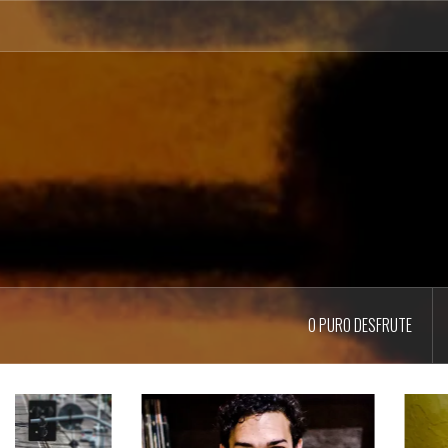
Pular
para
o
conteúdo
O PURO DESFRUTE