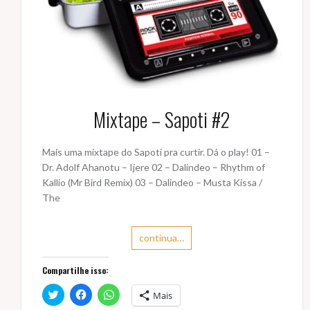
Mixtape – Sapoti #2
Mais uma mixtape do Sapoti pra curtir. Dá o play! 01 –
Dr. Adolf Ahanotu – Ijere 02 – Dalindeo – Rhythm of
Kallio (Mr Bird Remix) 03 – Dalindeo – Musta Kissa /
The
continua…
Compartilhe isso:
C
C
C
Mais
l
l
l