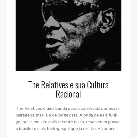
The Relatives e sua Cultura
Racional
The Relatives é uma banda pouco conhecida por essas
pairagens, mas já é de longa data. A onda deles é funk-
gospel e, em seu mais recente disco, resolveram gravar
o brasileiro mais funk-gospel que já existiu. Há pouco