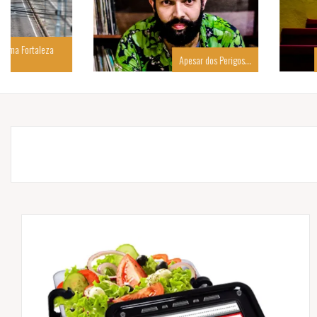
Apesar dos Perigos…
Um Poema que é M