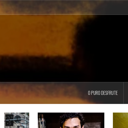
Pular
para
o
conteúdo
O PURO DESFRUTE