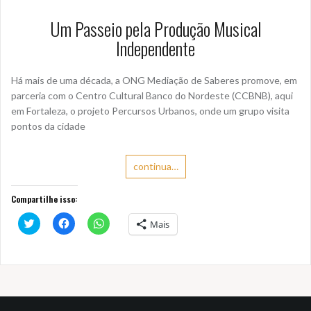
e
o
A
r
o
p
Um Passeio pela Produção Musical
(
k
p
a
(
(
Independente
b
a
a
r
b
b
e
r
r
e
e
e
m
e
e
Há mais de uma década, a ONG Mediação de Saberes promove, em
n
m
m
parceria com o Centro Cultural Banco do Nordeste (CCBNB), aqui
o
n
n
v
o
o
em Fortaleza, o projeto Percursos Urbanos, onde um grupo visita
a
v
v
j
a
a
pontos da cidade
a
j
j
n
a
a
e
n
n
l
e
e
continua…
a
l
l
)
a
a
)
)
Compartilhe isso:
C
C
C
Mais
l
l
l
i
i
i
q
q
q
u
u
u
e
e
e
p
p
p
a
a
a
r
r
r
a
a
a