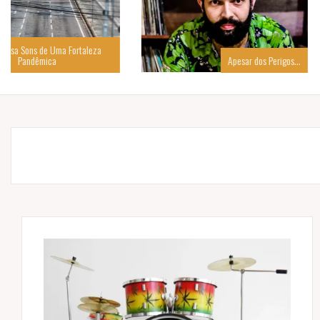
Apesar dos Perigos…
Um Poema que é 