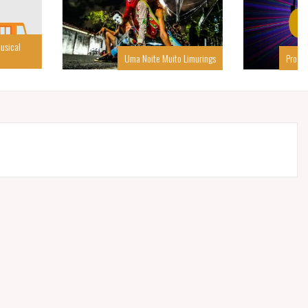
Uma Noite Muito Limurings
Programação de Férias do Sapoti