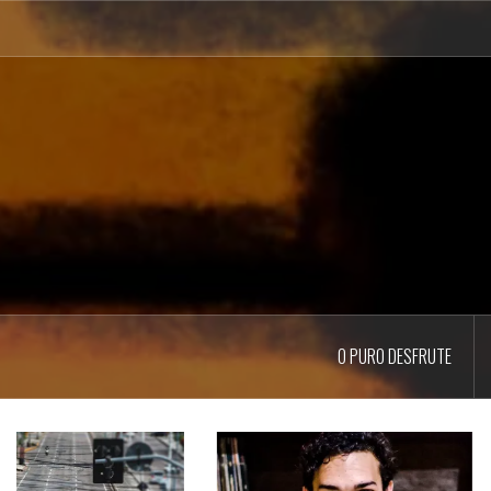
Pular
para
o
conteúdo
O PURO DESFRUTE