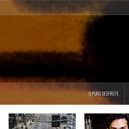
Pular
para
o
conteúdo
O PURO DESFRUTE