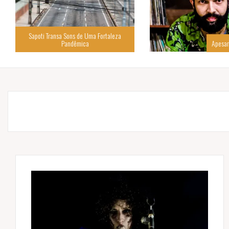
Sapoti Transa Sons de Uma Fortaleza
Pandêmica
Apesar