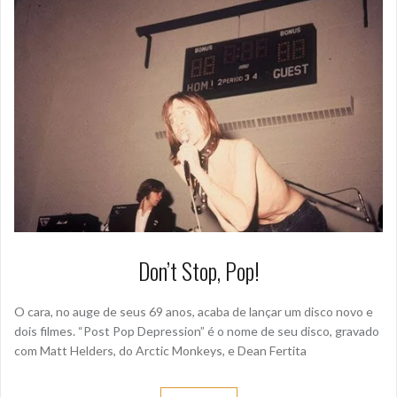
Don’t Stop, Pop!
O cara, no auge de seus 69 anos, acaba de lançar um disco novo e
dois filmes. “Post Pop Depression” é o nome de seu disco, gravado
com Matt Helders, do Arctic Monkeys, e Dean Fertita